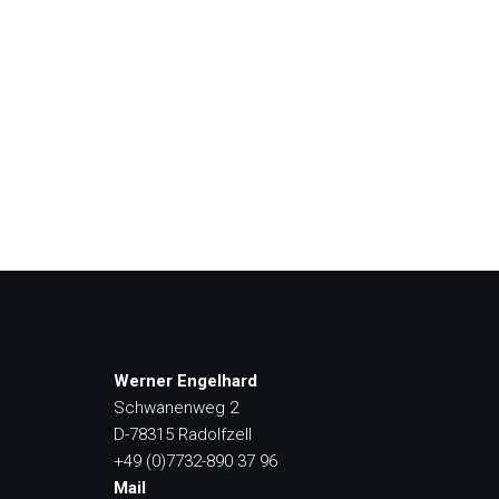
Werner Engelhard
Schwanenweg 2
D-78315 Radolfzell
+49 (0)7732-890 37 96
Mail