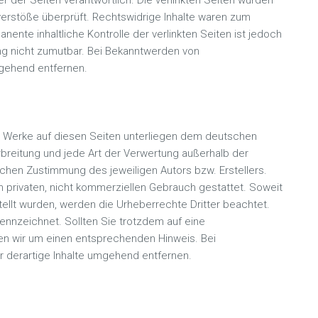
er der Seiten verantwortlich. Die verlinkten Seiten wurden
erstöße überprüft. Rechtswidrige Inhalte waren zum
nente inhaltliche Kontrolle der verlinkten Seiten ist jedoch
ng nicht zumutbar. Bei Bekanntwerden von
mgehend entfernen.
und Werke auf diesen Seiten unterliegen dem deutschen
erbreitung und jede Art der Verwertung außerhalb der
chen Zustimmung des jeweiligen Autors bzw. Erstellers.
n privaten, nicht kommerziellen Gebrauch gestattet. Soweit
stellt wurden, werden die Urheberrechte Dritter beachtet.
ennzeichnet. Sollten Sie trotzdem auf eine
en wir um einen entsprechenden Hinweis. Bei
 derartige Inhalte umgehend entfernen.