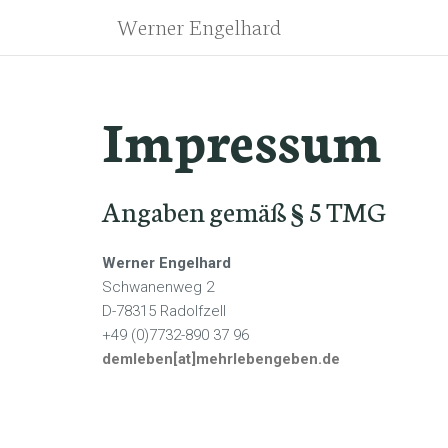
Skip
Werner Engelhard
to
content
Impressum
Angaben gemäß § 5 TMG
Werner Engelhard
Schwanenweg 2
D-78315 Radolfzell
+49 (0)7732-890 37 96
demleben[at]mehrlebengeben.de